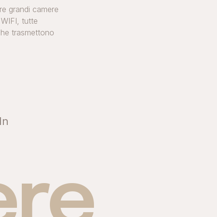
tre grandi camere
 WIFI, tutte
 che trasmettono
In
re